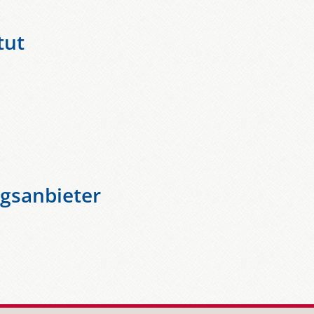
tut
ngsanbieter