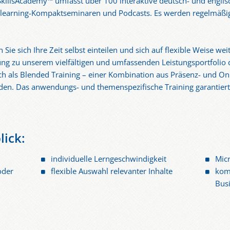
killsAcademy™ umfasst über 100 interaktive deutsch- und englisch
learning-Kompaktseminaren und Podcasts. Es werden regelmäßig 
ie sich Ihre Zeit selbst einteilen und sich auf flexible Weise we
ung zu unserem vielfältigen und umfassenden Leistungsportfolio
ch als Blended Training – einer Kombination aus Präsenz- und Onli
en. Das anwendungs- und themenspezifische Training garantiert 
lick:
individuelle Lerngeschwindigkeit
Micr
oder
flexible Auswahl relevanter Inhalte
kom
Busi