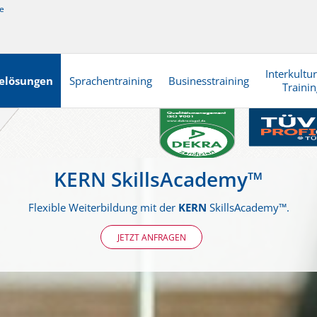
e
Interkultur
elösungen
Sprachentraining
Businesstraining
Trainin
KERN SkillsAcademy™
Flexible Weiterbildung mit der
KERN
SkillsAcademy™.
JETZT ANFRAGEN