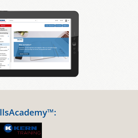
killsAcademy™: