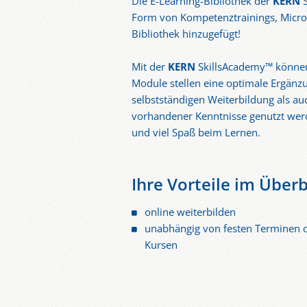
Die E-Learning-Bibliothek der
KERN
S
Form von Kompetenztrainings, Micro
Bibliothek hinzugefügt!
Mit der
KERN
SkillsAcademy™ können S
Module stellen eine optimale Ergänz
selbstständigen Weiterbildung als au
vorhandener Kenntnisse genutzt werd
und viel Spaß beim Lernen.
Ihre Vorteile im Überb
online weiterbilden
unabhängig von festen Terminen 
Kursen