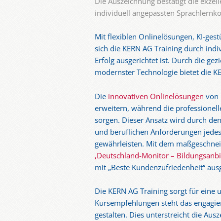
Die Auszeichnung bestätigt die exzel
individuell angepassten Sprachlernk
Mit flexiblen Onlinelösungen, KI-ge
sich die KERN AG Training durch indiv
Erfolg ausgerichtet ist. Durch die ge
modernster Technologie bietet die K
Die
innovativen Onlinelösungen
von 
erweitern, während die professionell
sorgen. Dieser Ansatz wird durch de
und beruflichen Anforderungen jedes
gewährleisten. Mit dem maßgeschneid
‚Deutschland-Monitor – Bildungsanbie
mit „Beste Kundenzufriedenheit“ aus
Die KERN AG Training sorgt für eine 
Kursempfehlungen steht das engagier
gestalten. Dies unterstreicht die Au