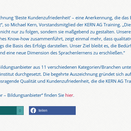
ichnung 'Beste Kundenzufriedenheit' – eine Anerkennung, die da
, so Michael Kern, Vorstandsmitglied der KERN AG Training. „Diese
icht nur zu folgen, sondern sie maßgebend zu gestalten. Unsere
es Know-how zusammenführt, zeigt einmal mehr, dass qualitati
gs die Basis des Erfolgs darstellen. Unser Ziel bleibt es, die Bed
 und eine neue Dimension des Sprachenlernens zu erschließen.“
Bildungsanbieter aus 11 verschiedenen Kategorien/Branchen unte
institut durchgesetzt. Die begehrte Auszeichnung gründet sich au
usragende Qualität und Kundenzufriedenheit, die die KERN AG Trai
r – Bildungsanbieter“ finden Sie
hier
.
teilen
0