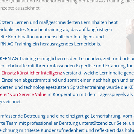
lente Qualität und Kundenorientierung der KERN AG Training, die 
onzepte auszeichnet.
stütztem Lernen und maßgeschneiderten Lerninhalten hebt
idualisiertes Sprachentraining ab, das auf langfristigen
zielte Kombination von menschlicher Intelligenz und
ERN AG Training ein herausragendes Lernerlebnis.
KERN AG Training ermöglichen es den Lernenden, zeit- und ortsu
en Lehrkräfte mit ihrer umfassenden Expertise und Erfahrung für 
n
Einsatz künstlicher Intelligenz
verstärkt, welche Lerninhalte gener
 Einzelnen abgestimmt sind und somit einen nachhaltigen und er
erten und technologiegestützten Sprachentraining wurde die KER
ter‘ von Service Value
in Kooperation mit dem Tagesspiegels als 
gezeichnet.
umfassende Betreuung und eine einzigartige Lernerfahrung. Vom e
te Team mit professioneller Beratung unterstützend zur Seite, u
szeichnung mit 'Beste Kundenzufriedenheit' und reflektiert das h