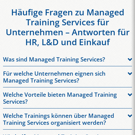
Häufige Fragen zu Managed
Training Services für
Unternehmen – Antworten für
HR, L&D und Einkauf
Was sind Managed Training Services?
Managed Training Services sind ausgelagerte Lösungen für die
Für welche Unternehmen eignen sich
professionelle Steuerung von Weiterbildungsmaßnahmen im
Managed Training Services?
Unternehmen. Ein externer Partner übernimmt Organisation,
Managed Training Services eignen sich besonders für
Administration, Teilnehmendenmanagement, Reporting,
Welche Vorteile bieten Managed Training
mittelständische Unternehmen, Konzerne und international
Trainerkoordination und Qualitätsmanagement.
Services?
tätige Organisationen mit regelmäßigem Schulungsbedarf.
Unternehmen entlasten interne Teams und steigern die
Unternehmen profitieren von weniger Verwaltungsaufwand,
Besonders relevant sind sie für HR-Abteilungen, Learning &
Effizienz ihrer Personalentwicklung.
Welche Trainings können über Managed
klaren Prozessen, zentraler Steuerung und messbaren
Development, Einkauf sowie Fachbereiche mit vielen
Training Services organisiert werden?
Ergebnissen. Gleichzeitig verbessern sich Skalierbarkeit,
Trainingsanfragen.
Typischerweise werden Sprachentraining, Businesstraining,
Transparenz und Teilnehmendenzufriedenheit. Interne