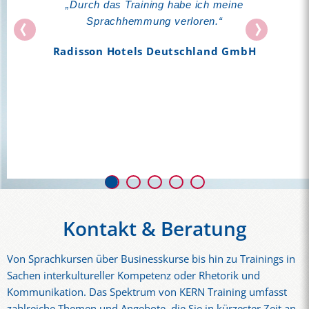
"I'm super, super happy with your lessons: very
„Durch das Training habe ich meine
well structured, interactive, with a lot of content
Sprachhemmung verloren.“
and also, FUN (...). Your lessons motivate me a
Radisson Hotels Deutschland GmbH
lot and make me want to keep on learning
German."
Zalando
Kontakt & Beratung
Von Sprachkursen über Businesskurse bis hin zu Trainings in
Sachen interkultureller Kompetenz oder Rhetorik und
Kommunikation. Das Spektrum von KERN Training umfasst
zahlreiche Themen und Angebote, die Sie in kürzester Zeit an