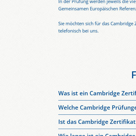
In der Prüfung werden jeweils die vi
Gemeinsamen Europäischen Referenzr
Sie möchten sich für das Cambridge Z
telefonisch bei uns.
Was ist ein Cambridge Zerti
Ein
Cambridge Zertifikat
ist ein in
Welche Cambridge Prüfungen 
Englischkenntnisse gemäß dem Gemei
Die wichtigsten Cambridge Englisch 
Cambridge Zertifikat häufig für Bew
Ist das Cambridge Zertifika
internationaler Ausrichtung benötigt.
Ja, das
Cambridge English Zertifik
B2 First (FCE)
– für fortgeschritte
Wie lange ist ein Cambridge 