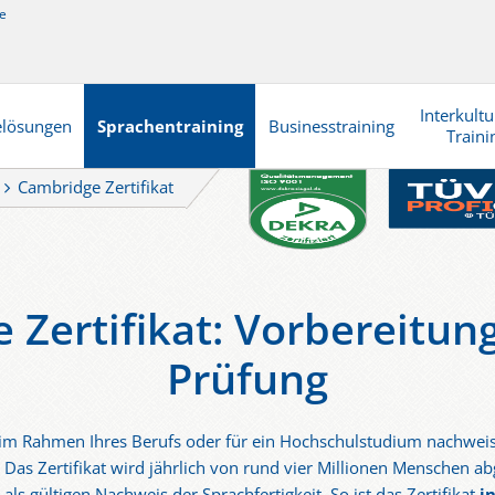
e
Interkultu
elösungen
Sprachentraining
Businesstraining
Traini
Cambridge Zertifikat
 Zertifikat: Vorbereitun
Prüfung
 im Rahmen Ihres Berufs oder für ein Hochschulstudium nachweis
. Das Zertifikat wird jährlich von rund vier Millionen Menschen ab
als gültigen Nachweis der Sprachfertigkeit. So ist das Zertifikat
i