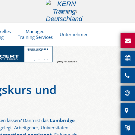
DE
EN
relles
Managed
Unternehmen
ng
Training Services
gskurs und
en lassen? Dann ist das
Cambridge
gelegt. Arbeitgeber, Universitäten
nternational
anerkannt
. Es kann als