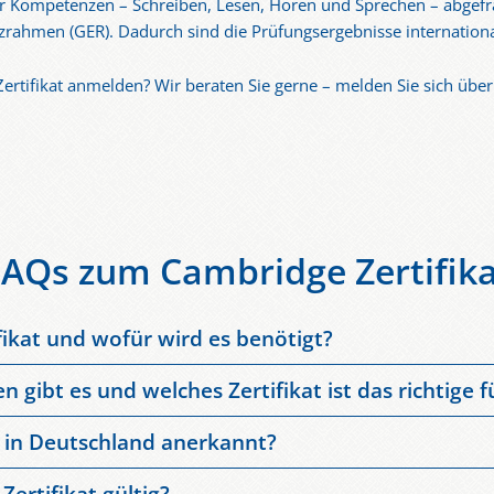
er Kompetenzen – Schreiben, Lesen, Hören und Sprechen – abgefra
ahmen (GER). Dadurch sind die Prüfungsergebnisse international
ertifikat anmelden? Wir beraten Sie gerne – melden Sie sich übe
FAQs zum Cambridge Zertifika
fikat und wofür wird es benötigt?
ternational anerkanntes Englisch-Sprachzertifikat der Universität 
gibt es und welches Zertifikat ist das richtige f
nsamen Europäischen Referenzrahmen (GER) nach – von B1 bis C
Prüfungen sind:
erbungen, internationale Studiengänge, berufliche Weiterentwick
t in Deutschland anerkannt?
 Anders als viele andere Sprachtests ist es
unbefristet gültig
.
at
ist in Deutschland und weltweit anerkannt. Es wird von Univer
ne Englischkenntnisse
Zertifikat gültig?