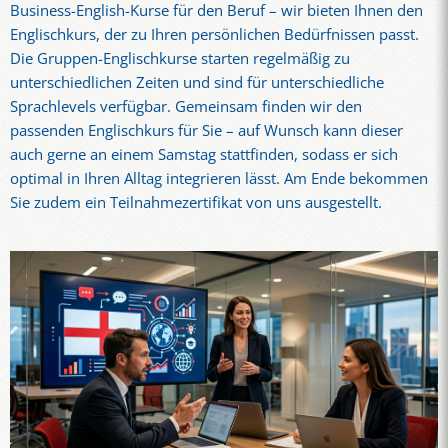
Business-English-Kurse für den Beruf – wir bieten Ihnen den
Englischkurs, der zu Ihren persönlichen Bedürfnissen passt.
Die Gruppen-Englischkurse starten regelmäßig zu
unterschiedlichen Zeiten und sind für unterschiedliche
Sprachlevels verfügbar. Gemeinsam finden wir den
passenden Englischkurs für Sie – auf Wunsch kann dieser
auch gerne an einem Samstag stattfinden, sodass er sich
optimal in Ihren Alltag integrieren lässt. Am Ende bekommen
Sie zudem ein Teilnahmezertifikat von uns ausgestellt.