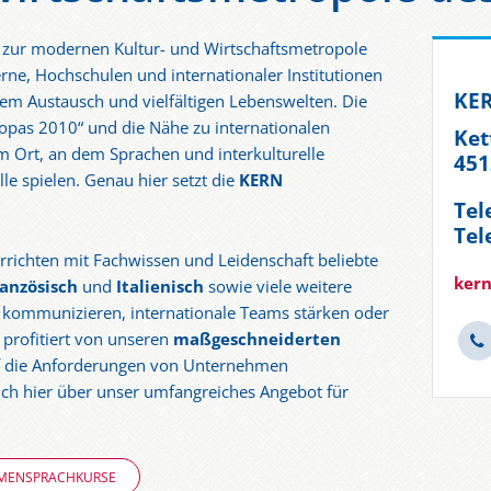
 zur modernen Kultur- und Wirtschaftsmetropole
erne, Hochschulen und internationaler Institutionen
KER
alem Austausch und vielfältigen Lebenswelten. Die
opas 2010“ und die Nähe zu internationalen
Ket
Ort, an dem Sprachen und interkulturelle
451
le spielen. Genau hier setzt die
KERN
Tel
Tel
rrichten mit Fachwissen und Leidenschaft beliebte
kern
anzösisch
und
Italienisch
sowie viele weitere
r kommunizieren, internationale Teams stärken oder
 profitiert von unseren
maßgeschneiderten
auf die Anforderungen von Unternehmen
sich hier über unser umfangreiches Angebot für
RMENSPRACHKURSE