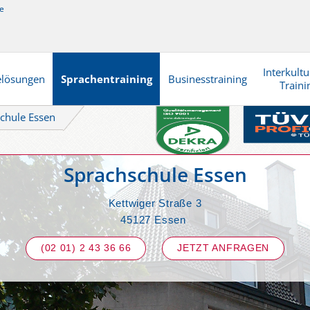
e
Interkultu
elösungen
Sprachentraining
Businesstraining
Traini
chule Essen
Sprachschule Essen
Kettwiger Straße 3
45127 Essen
(02 01) 2 43 36 66
JETZT ANFRAGEN