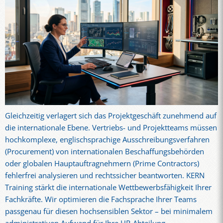
Gleichzeitig verlagert sich das Projektgeschäft zunehmend auf
die internationale Ebene. Vertriebs- und Projektteams müssen
hochkomplexe, englischsprachige Ausschreibungsverfahren
(Procurement) von internationalen Beschaffungsbehörden
oder globalen Hauptauftragnehmern (Prime Contractors)
fehlerfrei analysieren und rechtssicher beantworten. KERN
Training stärkt die internationale Wettbewerbsfähigkeit Ihrer
Fachkräfte. Wir optimieren die Fachsprache Ihrer Teams
passgenau für diesen hochsensiblen Sektor – bei minimalem