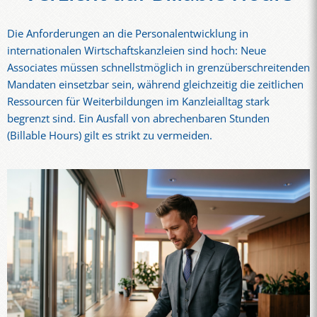
Die Anforderungen an die Personalentwicklung in
internationalen Wirtschaftskanzleien sind hoch: Neue
Associates müssen schnellstmöglich in grenzüberschreitenden
Mandaten einsetzbar sein, während gleichzeitig die zeitlichen
Ressourcen für Weiterbildungen im Kanzleialltag stark
begrenzt sind. Ein Ausfall von abrechenbaren Stunden
(Billable Hours) gilt es strikt zu vermeiden.