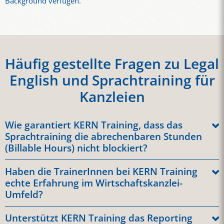
Background verfügen.
Häufig gestellte Fragen zu Legal
English und Sprachtraining für
Kanzleien
Wie garantiert KERN Training, dass das
Sprachtraining die abrechenbaren Stunden
(Billable Hours) nicht blockiert?
Unsere Trainingskonzepte sind gezielt auf die hohe
Haben die TrainerInnen bei KERN Training
Auslastung im Legal-Sektor ausgelegt. Durch flexible Online-
echte Erfahrung im Wirtschaftskanzlei-
Einzeltrainings, freie Termingestaltung und kompakte Micro-
Umfeld?
Learning-Einheiten können die Teilnehmenden das Training
Ja. Für den Bereich Legal English und Englisch für
optimal um ihren Kanzleialltag herum organisieren. Auch
Unterstützt KERN Training das Reporting
Wirtschaftskanzleien setzen wir selektierte, muttersprachliche