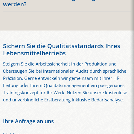
Kommunikationssituationen betrachtet. Auf dieser Basis
bei Drei-Schicht-Systemen, saisonalen Produktionsspitzen
werden?
entwickelt KERN Training ein passgenaues Trainingskonzept
und engen Lieferfristen planbar.
Ja, nach Absprache können reale Arbeitsmaterialien wie
für Produktion, Qualitätsmanagement, Einkauf oder
Hygienepläne, Prozessbeschreibungen, Checklisten oder
Führungskräfte. Unternehmen erhalten dadurch keine
Auditfragen eingebunden werden. Sensible Inhalte werden
Standardlösung, sondern ein praxisnahes Programm für ihren
vertraulich behandelt. Dadurch lernen Mitarbeitende direkt
Betrieb.
mit den Begriffen und Dokumenten, die sie im Arbeitsalltag
Sichern Sie die Qualitätsstandards Ihres
tatsächlich nutzen.
Lebensmittelbetriebs
Steigern Sie die Arbeitssicherheit in der Produktion und
überzeugen Sie bei internationalen Audits durch sprachliche
Präzision. Gerne entwickeln wir gemeinsam mit Ihrer HR-
Leitung oder Ihrem Qualitätsmanagement ein passgenaues
Trainingskonzept für Ihr Werk. Nutzen Sie unsere kostenlose
und unverbindliche Erstberatung inklusive Bedarfsanalyse.
Ihre Anfrage an uns