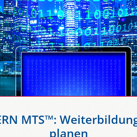
ERN MTS™: Weiterbildunge
planen