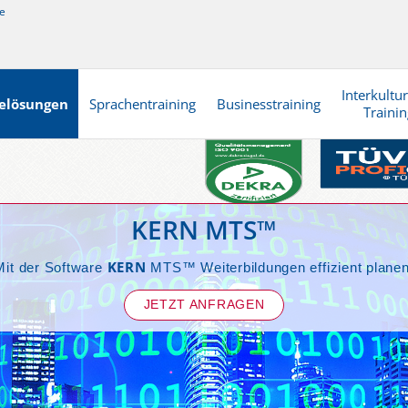
e
Interkultur
elösungen
Sprachentraining
Businesstraining
Trainin
KERN MTS™
KERN
Mit der Software
MTS™ Weiterbildungen effizient planen
JETZT ANFRAGEN