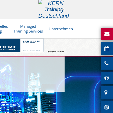
DE
EN
elles
Managed
Unternehmen
g
Training Services
.