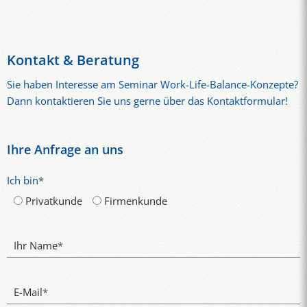
Bewerbungsgespräche individuell an ihre Recruiting-Strategie
Unternehmens angepasst.
anpassen. Inhalte, Beispiele und Übungen orientieren sich an
den konkreten Stellenprofilen, Interviewprozessen und
Anforderungen des Unternehmens. So entstehen sofort
Kontakt & Beratung
anwendbare Interviewmethoden für den Arbeitsalltag.
Sie haben Interesse am Seminar Work-Life-Balance-Konzepte?
Dann kontaktieren Sie uns gerne über das Kontaktformular!
Ihre Anfrage an uns
Ich bin
*
Privatkunde
Firmenkunde
Ihr Name
*
E-Mail
*