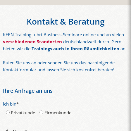
Ziele anpassen.
Diese Fähigkeiten sind besonders wichtig in Branchen mit
Dadurch können die neuen Kompetenzen unmittelbar im
aktuelle Change-Projekte
hoher technologischer oder organisatorischer Dynamik.
beruflichen Umfeld angewendet werden.
Typische Formate sind:
digitale Transformation
Kontakt & Beratung
internationale Zusammenarbeit
Inhouse-Trainings für Teams oder Abteilungen
branchenspezifische Anforderungen
KERN Training führt Business-Seminare online und an vielen
virtuelle Trainings für internationale Organisationen
verschiedenen Standorten
deutschlandweit durch. Gern
kombinierte Lernformate mit Workshops und
So entsteht ein Training mit direktem Nutzen für die
bieten wir die
Trainings auch in Ihren Räumlichkeiten
an.
Praxisphasen
Organisation.
Rufen Sie uns an oder senden Sie uns das nachfolgende
Eine unverbindliche Beratung hilft dabei, das passende
Kontaktformular und lassen Sie sich kostenfrei beraten!
Trainingskonzept für die Personalentwicklung zu entwickeln.
Ihre Anfrage an uns
Ich bin
*
Privatkunde
Firmenkunde