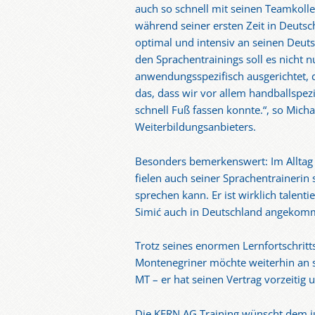
auch so schnell mit seinen Teamkoll
während seiner ersten Zeit in Deuts
optimal und intensiv an seinen Deuts
den Sprachentrainings soll es nicht
anwendungsspezifisch ausgerichtet, d
das, dass wir vor allem handballspezi
schnell Fuß fassen konnte.“, so Mic
Weiterbildungsanbieters.
Besonders bemerkenswert: Im Alltag s
fielen auch seiner Sprachentrainerin 
sprechen kann. Er ist wirklich talent
Simić auch in Deutschland angekomme
Trotz seines enormen Lernfortschritts
Montenegriner möchte weiterhin an se
MT – er hat seinen Vertrag vorzeitig 
Die KERN AG Training wünscht dem jun