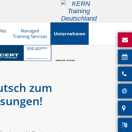
lles
Managed
Unternehmen
Training Services
eutsch zum
lsungen!