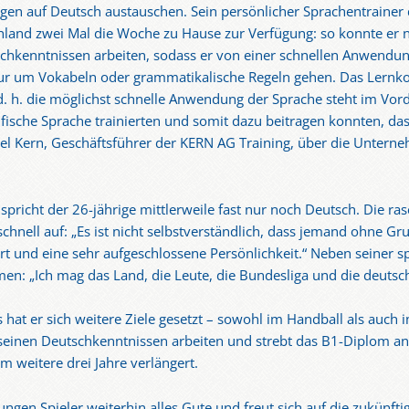
egen auf Deutsch austauschen. Sein persönlicher Sprachentrainer
chland zwei Mal die Woche zu Hause zur Verfügung: so konnte er 
chkenntnissen arbeiten, sodass er von einer schnellen Anwendung
 nur um Vokabeln oder grammatikalische Regeln gehen. Das Lernko
. h. die möglichst schnelle Anwendung der Sprache steht im Vord
fische Sprache trainierten und somit dazu beitragen konnten, das
hael Kern, Geschäftsführer der KERN AG Training, über die Unter
pricht der 26-jährige mittlerweile fast nur noch Deutsch. Die ras
schnell auf: „Es ist nicht selbstverständlich, dass jemand ohne Gr
iert und eine sehr aufgeschlossene Persönlichkeit.“ Neben seiner sp
n: „Ich mag das Land, die Leute, die Bundesliga und die deutsch
 hat er sich weitere Ziele gesetzt – sowohl im Handball als auch 
inen Deutschkenntnissen arbeiten und strebt das B1-Diplom an. S
um weitere drei Jahre verlängert.
gen Spieler weiterhin alles Gute und freut sich auf die zukünfti