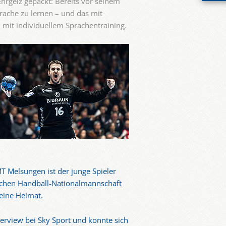
hrgeiz gepackt: Bereits vor seinem
rache zu lernen – und das mit
 mit individuellem Sprachentraining.
MT Melsungen ist der junge Spieler
ischen Handball-Nationalmannschaft
seine Heimat.
terview bei Sky Sport und konnte sich