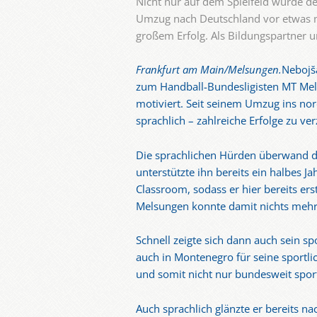
Nicht nur auf dem Spielfeld wurde d
Umzug nach Deutschland vor etwas meh
großem Erfolg. Als Bildungspartner u
Frankfurt am Main/Melsungen.
Nebojša
zum Handball-Bundesligisten MT Melsu
motiviert. Seit seinem Umzug ins nor
sprachlich – zahlreiche Erfolge zu ve
Die sprachlichen Hürden überwand de
unterstützte ihn bereits ein halbes 
Classroom, sodass er hier bereits er
Melsungen konnte damit nichts mehr
Schnell zeigte sich dann auch sein sp
auch in Montenegro für seine sportli
und somit nicht nur bundesweit sport
Auch sprachlich glänzte er bereits na