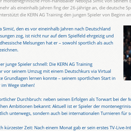
er montenegrinische Profi-Handballer Nebojša Simić von seinem E
r als eineinhalb Jahren fing der 26-jährige an, die deutsche Sp
nterstützt die KERN AG Training den jungen Spieler von Beginn an
 Simić, den es vor eineinhalb Jahren nach Deutschland
ngen zog, ist nicht nur auf dem Spielfeld ehrgeizig und
dhessische Melsungen hat er – sowohl sportlich als auch
rzeichnen.
r junge Spieler schnell: Die KERN AG Training
Jahr vor seinem Umzug mit einem Deutschkurs via Virtual
ste Grundlagen lernen konnte – seinem sportlichen Start in
 im Wege stehen!
ortlicher Durchbruch: neben seinen Erfolgen als Torwart bei der 
chen Ambitionen bekannt: Aktuell ist er Spieler der montenegrin
lich unterwegs, sondern auch bei internationalen Turnieren für 
ch kürzester Zeit: Nach einem Monat gab er sein erstes TV-Live-In