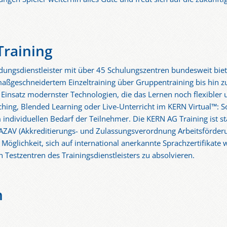
Training
ildungsdienstleister mit über 45 Schulungszentren bundesweit biet
aßgeschneidertem Einzeltraining über Gruppentraining bis hin zu I
insatz modernster Technologien, die das Lernen noch flexibler un
ching, Blended Learning oder Live-Unterricht im KERN Virtual™: S
 individuellen Bedarf der Teilnehmer. Die KERN AG Training ist s
e AZAV (Akkreditierungs- und Zulassungsverordnung Arbeitsförde
Möglichkeit, sich auf international anerkannte Sprachzertifikate w
n Testzentren des Trainingsdienstleisters zu absolvieren.
n