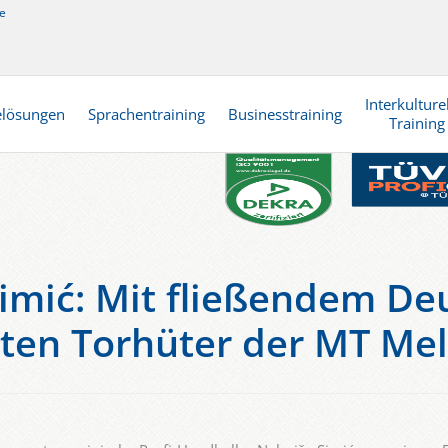
e
Interkulture
elösungen
Sprachentraining
Businesstraining
Training
imić: Mit fließendem D
rten Torhüter der MT Me