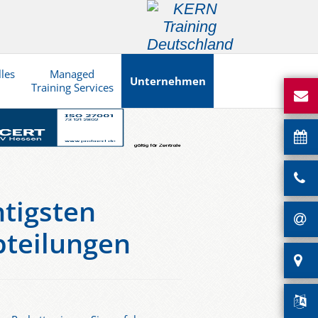
lles
Managed
Unternehmen
Training Services
htigsten
bteilungen