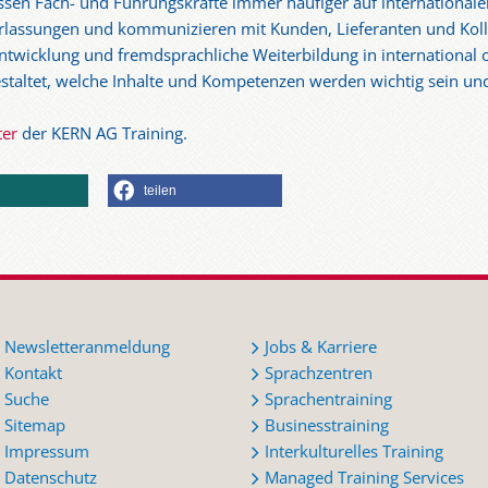
en Fach- und Führungskräfte immer häufiger auf internationalem
rlassungen und kommunizieren mit Kunden, Lieferanten und Koll
ntwicklung und fremdsprachliche Weiterbildung in internationa
estaltet, welche Inhalte und Kompetenzen werden wichtig sein u
ter
der KERN AG Training.
teilen
Newsletteranmeldung
Jobs & Karriere
Kontakt
Sprachzentren
Suche
Sprachentraining
Sitemap
Businesstraining
Impressum
Interkulturelles Training
Datenschutz
Managed Training Services