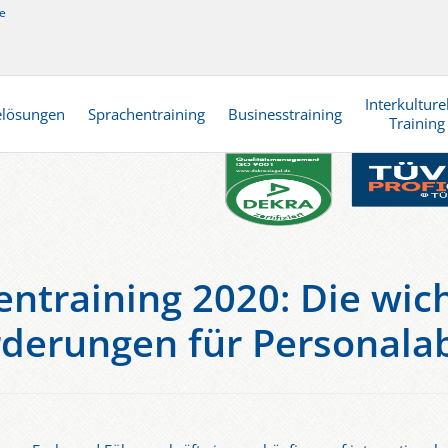
e
Interkulture
elösungen
Sprachentraining
Businesstraining
Training
ntraining 2020: Die wic
derungen für Personala