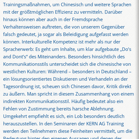
Trainingsmaßnahmen, um Chinesisch und weitere Sprachen
mit der größtmöglichen Effizienz zu vermitteln. Darüber
hinaus können aber auch in der Fremdsprache
Verhaltensweisen auftreten, die von unserem Gegenüber
falsch gedeutet, ja sogar als Beleidigung aufgefasst werden
können. Interkulturelle Kompetenz ist mehr als nur der
Spracherwerb: Es geht um Inhalte, um klar aufgebaute „Do’s
and Dont’s“ des Miteinanders. Besonders hinsichtlich des
Kommunikationsstils unterscheidet sich die chinesische von
westlichen Kulturen: Während – besonders in Deutschland –
ein lösungsorientiertes Diskutieren und Verhandeln an der
Tagesordnung ist, scheuen sich Chinesen davor, Kritik direkt
zu äußern. Man spricht in diesem Zusammenhang von einem
indirekten Kommunikationsstil. Häufig bedeutet also ein
Fehlen von Zustimmung bereits harsche Ablehnung.
Umgekehrt empfiehlt es sich, ein Lob besonders deutlich
herauszustellen. In den Seminaren der KERN AG Training
werden den Teilnehmern diese Feinheiten vermittelt, um die
Bedeutung hinter den eigenen Aussagen und denen der