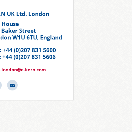
N UK Ltd. London
t House
 Baker Street
don W1U 6TU, England
.: +44 (0)207 831 5600
: +44 (0)207 831 5606
n.london@e-kern.com