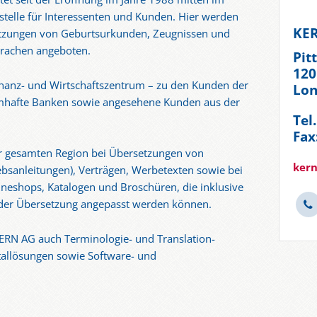
fstelle für Interessenten und Kunden. Hier werden
KER
etzungen von Geburtsurkunden, Zeugnissen und
prachen angeboten.
Pit
120
Finanz- und Wirtschaftszentrum – zu den Kunden der
Lon
amhafte Banken sowie angesehene Kunden aus der
Tel
Fax
r gesamten Region bei Übersetzungen von
ker
ebsanleitungen), Verträgen, Werbetexten sowie bei
neshops, Katalogen und Broschüren, die inklusive
der Übersetzung angepasst werden können.
KERN AG auch Terminologie- und Translation-
llösungen sowie Software- und