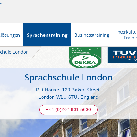
e
Interkultu
elösungen
Sprachentraining
Businesstraining
Traini
schule London
Sprachschule London
Pitt House, 120 Baker Street
London W1U 6TU, England
+44 (0)207 831 5600