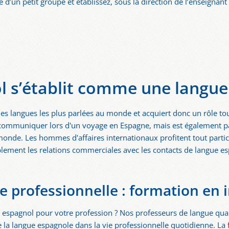
 d’un petit groupe et établissez, sous la direction de l’enseignant
l s’établit comme une langue 
 des langues les plus parlées au monde et acquiert donc un rôle to
communiquer lors d'un voyage en Espagne, mais est également p
 monde. Les hommes d'affaires internationaux profitent tout part
rablement les relations commerciales avec les contacts de langue e
e professionnelle : formation en 
espagnol pour votre profession ? Nos professeurs de langue qualif
e la langue espagnole dans la vie professionnelle quotidienne. La