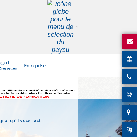
FR
EN
aged
Entreprise
 Services
ol qu'il vous faut !