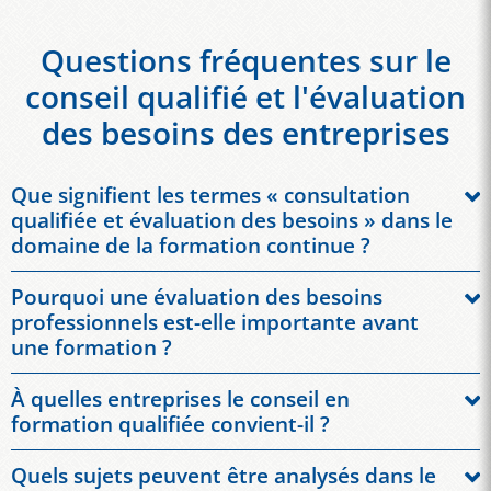
Questions fréquentes sur le
conseil qualifié et l'évaluation
des besoins des entreprises
Que signifient les termes « consultation
qualifiée et évaluation des besoins » dans le
domaine de la formation continue ?
Une consultation qualifiée et une évaluation des besoins
Pourquoi une évaluation des besoins
permettent d'analyser systématiquement les besoins
professionnels est-elle importante avant
spécifiques de formation de votre entreprise. Cela implique
une formation ?
d'identifier les objectifs, les groupes cibles, les niveaux de
Sans une évaluation approfondie des besoins, les
compétence linguistique, les défis et le contexte. Il en résulte
À quelles entreprises le conseil en
programmes de formation sont souvent trop généraux. Une
des solutions de formation sur mesure, et non des séminaires
formation qualifiée convient-il ?
analyse professionnelle garantit que le contenu, les méthodes
standardisés.
Le conseil en formation qualifié convient aux petites,
et les formats sont parfaitement adaptés à vos employés et
Quels sujets peuvent être analysés dans le
moyennes et grandes entreprises, notamment celles qui
aux objectifs de votre entreprise. Cela favorise la réussite de