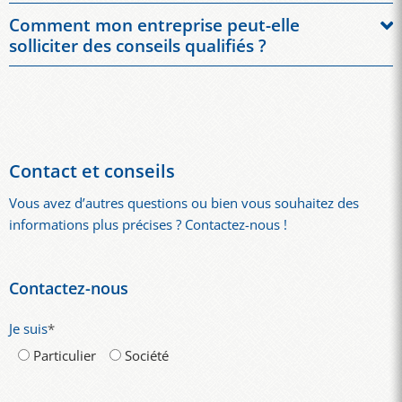
Oui. Les programmes existants peuvent être revus,
équipes ou sites.
Comment mon entreprise peut-elle
modernisés ou optimisés. Cela permet d'optimiser le budget,
solliciter des conseils qualifiés ?
d'intégrer de nouvelles méthodes d'apprentissage et d'obtenir
Les entreprises peuvent contacter KERN Training directement
de meilleurs résultats.
via son site web. Lors d'une première consultation gratuite,
vos objectifs, vos défis et les prochaines étapes seront
abordés. Vous obtiendrez ainsi rapidement une vision claire
de la situation.
Contact et conseils
Vous avez d’autres questions ou bien vous souhaitez des
informations plus précises ? Contactez-nous !
Contactez-nous
Je suis
*
Particulier
Société