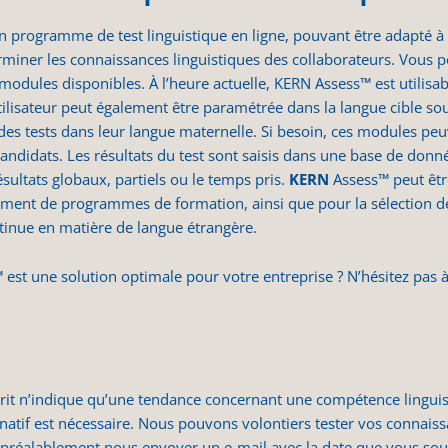
n programme de test linguistique en ligne, pouvant être adapté à
terminer les connaissances linguistiques des collaborateurs. Vou
modules disponibles. À l’heure actuelle, KERN Assess™ est utilisable 
utilisateur peut également être paramétrée dans la langue cible so
 des tests dans leur langue maternelle. Si besoin, ces modules peu
candidats. Les résultats du test sont saisis dans une base de donné
résultats globaux, partiels ou le temps pris.
KERN
Assess™ peut êtr
ment de programmes de formation, ainsi que pour la sélection d
tinue en matière de langue étrangère.
est une solution optimale pour votre entreprise ? N’hésitez pas à
crit n’indique qu’une tendance concernant une compétence linguisti
natif est nécessaire. Nous pouvons volontiers tester vos connaiss
z préalablement nous envoyer un e-mail avec la date que vous sou