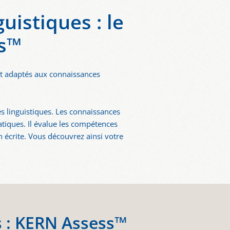
istiques : le
ss™
nt adaptés aux connaissances
es linguistiques. Les connaissances
atiques. Il évalue les compétences
n écrite. Vous découvrez ainsi votre
es : KERN Assess™