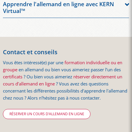
Que ce soit dans votre entreprise ou dans l'une de nos
Apprendre l'allemand en ligne avec KERN
succursales, nous vous proposons différentes modalités pour
Virtual™
le cours de langue en allemand. Lors de la formation interne,
Vous êtes souvent sur la route ?
KERN
Virtual™
convient à
nos enseignants se rendent directement dans votre entreprise
ceux qui ont peu de temps et aimeraient être flexibles. Avec le
et ajustent les contenus de la formation au besoin de vos
cours de langue en ligne, vous pouvez apprendre l’allemand
employés. Dans nos
succursales
, vous pouvez participer à
confortablement depuis chez vous ou au bureau. Vous
votre cours d’allemand soit ensemble au sein d’un petit
économisez du temps et participez en direct à votre cours de
groupe, soit individuellement.
Contact et conseils
langue en vidéo en temps réel.
Vous êtes intéressé(e) par une
formation individuelle ou en
groupe
en allemand ou bien vous aimeriez passer l’un des
certificats
? Ou bien vous aimeriez
réserver directement un
cours d’allemand en ligne
? Vous avez des questions
concernant les différentes possibilités d'apprendre l'allemand
chez nous ? Alors n’hésitez pas à nous contacter.
RÉSERVER UN COURS D’ALLEMAND EN LIGNE