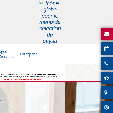
FR
EN
aged
Entreprise
 Services
.