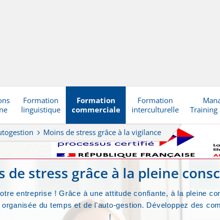
ons
Formation
Formation
Formation
Man
gne
linguistique
commerciale
interculturelle
Training
utogestion
Moins de stress grâce à la vigilance
 de stress grâce à la pleine cons
re entreprise ! Grâce à une attitude confiante, à la pleine co
on organisée du temps et de l'auto-gestion. Développez des c
!