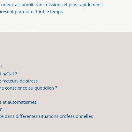
z mieux accomplir vos missions et plus rapidement.
résent partout et tout le temps.
 ?
naît-il ?
 facteurs de stress
e conscience au quotidien ?
»
es et automatismes
on
ce dans différentes situations professionnelles