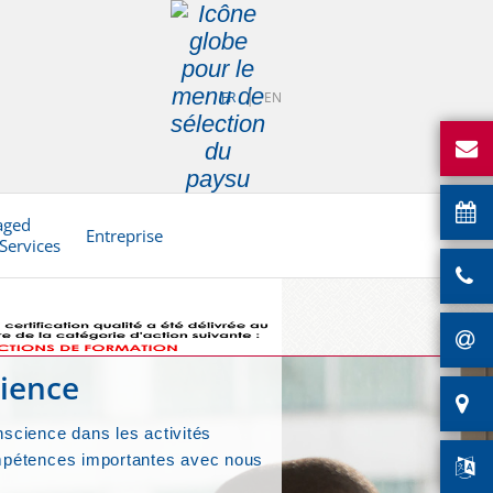
FR
EN
aged
Entreprise
 Services
cience
nscience dans les activités
ompétences importantes avec nous