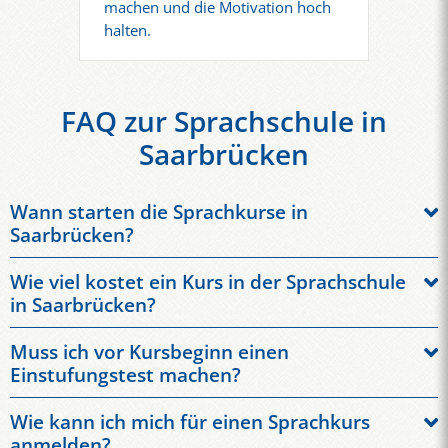
machen und die Motivation hoch
halten.
FAQ zur Sprachschule in
Saarbrücken
Wann starten die Sprachkurse in
Saarbrücken?
Unsere Sprachkurse beginnen regelmäßig, sodass Sie flexibel
Wie viel kostet ein Kurs in der Sprachschule
einsteigen können. Die genauen Starttermine erfahren Sie
in Saarbrücken?
direkt bei uns im Büro oder online über den
Kurskalender
.
Die Preise hängen von Kursart, Dauer und Intensität ab. Ob
Muss ich vor Kursbeginn einen
Gruppenunterricht, Einzeltraining oder Firmenkurs – wir
Einstufungstest machen?
erstellen Ihnen gerne ein individuelles Angebot.
Ja, um sicherzustellen, dass Sie in das passende Kursniveau
Wie kann ich mich für einen Sprachkurs
eingestuft werden, führen wir vor Beginn einen kostenlosen
anmelden?