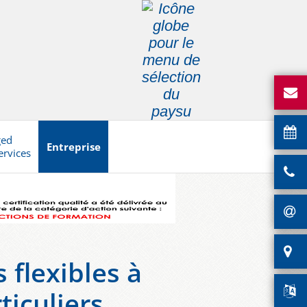
ged
Entreprise
ervices
 flexibles à
ticuliers