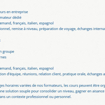
eurs en entreprise
rmateur dédié
lemand, français, italien, espagnol
ionnel, remise à niveau, préparation de voyage, échanges internati
:
en groupe
rnes
lemand, français, italien, espagnol
n d’équipe, réunions, relation client, pratique orale, échanges a
ges horaires variées de nos formateurs, les cours peuvent être or
 une solution souple pour consolider un niveau, gagner en aisance à
ans un contexte professionnel ou personnel.