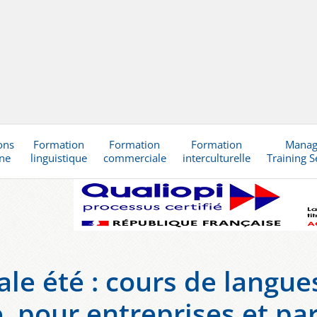
ons
Formation
Formation
Formation
Mana
gne
linguistique
commerciale
interculturelle
Training S
ale été : cours de langues
, pour entreprises et par