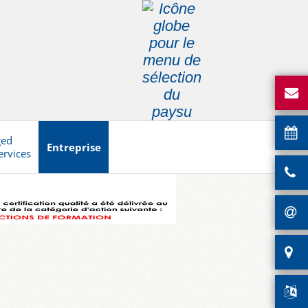
ged
Entreprise
ervices