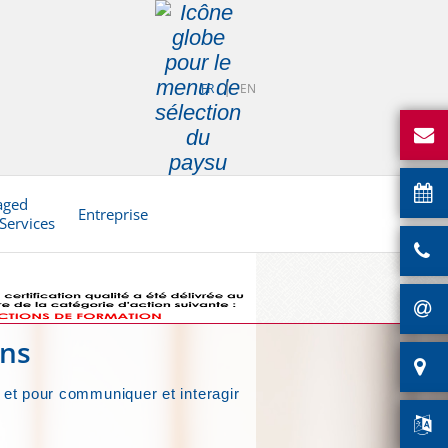
FR
EN
aged
Entreprise
 Services
ons
 et pour communiquer et interagir