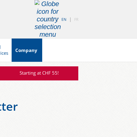
DE
EN
FR
d
Company
vices
Starting at CHF 55!
ter