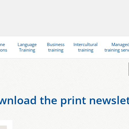
ine
Language
Business
Intercultural
Manage
ions
Training
training
training
training ser
wnload the print newslet