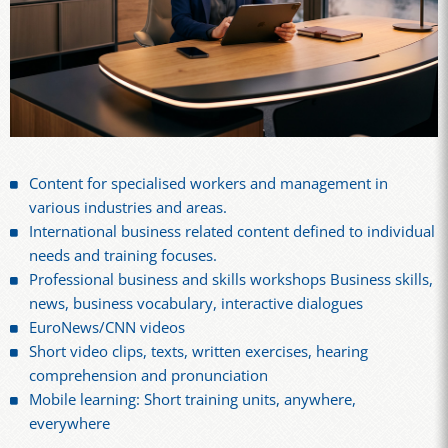
Content for specialised workers and management in
various industries and areas.
International business related content defined to individual
needs and training focuses.
Professional business and skills workshops Business skills,
news, business vocabulary, interactive dialogues
EuroNews/CNN videos
Short video clips, texts, written exercises, hearing
comprehension and pronunciation
Mobile learning: Short training units, anywhere,
everywhere