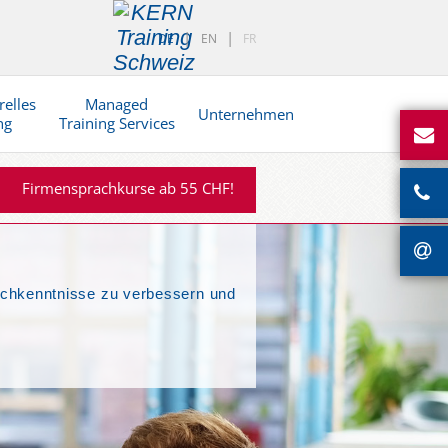
DE
EN
FR
relles
Managed
Unternehmen
ng
Training Services
Firmensprachkurse ab 55 CHF!
rachkenntnisse zu verbessern und