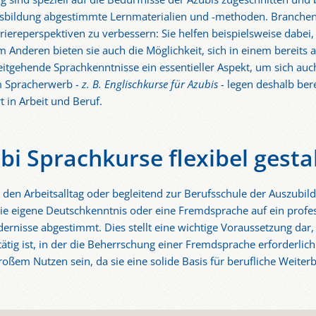
Ausbildung abgestimmte Lernmaterialien und -methoden. Branche
riereperspektiven zu verbessern: Sie helfen beispielsweise dabei, 
Anderen bieten sie auch die Möglichkeit, sich in einem bereits a
weitgehende Sprachkenntnisse ein essentieller Aspekt, um sich auc
um Spracherwerb
- z. B. Englischkurse für Azubis -
legen deshalb ber
t in Arbeit und Beruf.
bi Sprachkurse flexibel gesta
n den Arbeitsalltag oder begleitend zur Berufsschule der Auszubil
 die eigene Deutschkenntnis oder eine Fremdsprache auf ein profes
ordernisse abgestimmt. Dies stellt eine wichtige Voraussetzung da
tig ist, in der die Beherrschung einer Fremdsprache erforderlich 
oßem Nutzen sein, da sie eine solide Basis für berufliche Weite