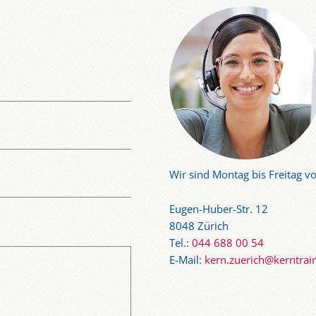
stetig zunehmenden Online-Handel werden immer mehr Paketzust
nn die Beherrschung einer Fremdsprache für die Abschlussprüfu
n an der Haustür gelingen kann, sind grundlegende Sprachkennt
e ihre Chancen auf eine gute Note verbessern.
Wir sind Montag bis Freitag vo
Eugen-Huber-Str. 12
8048 Zürich
Tel.:
044 688 00 54
E-Mail:
kern.zuerich@kerntrai