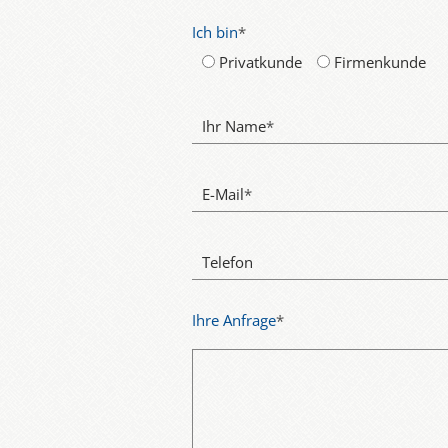
Verbesserung der Noten:
Logistik und Versand:
Durch den 
Ich bin
*
In manchen Ausbildungsberufen ka
benötigt. Damit die Kommunikatio
eines Kurses können Auszubildend
Privatkunde
Firmenkunde
Ihr Name
*
E-Mail
*
Telefon
Ihre Anfrage
*