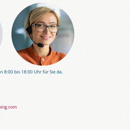
eller:innen und Lieferant:innen
ng relevant sein. Durch den Besuch
nisse von großer Bedeutung.
n 8:00 bis 18:00 Uhr für Sie da.
ning.com