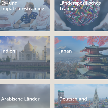
Ex- und
Länderspezifisches
Impatriatestraining
Training
Indien
Japan
Arabische Länder
Deutschland