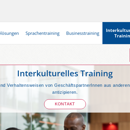
Interkultur
elösungen
Sprachentraining
Businesstraining
Traini
Interkulturelles Training
und Verhaltensweisen von GeschäftspartnerInnen aus anderen
antizipieren.
KONTAKT