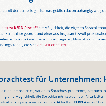
d damit der Lernerfolg – ist massgeblich davon abhängig, wie gut 
fungstest
KERN
Assess™
die Möglichkeit, die eigenen Sprachkennt
rachkenntnisse geprüft und einer aus insgesamt zwölf praxisnah
petenzen wie die Grammatik, Sprachregister, Idiomatik und Leseve
eistungsstands, die sich
am GER orientiert
.
 Sprachtest für Unternehmen:
t ein online-basiertes, variables Sprachtestprogramm, das auch i
ing eine Möglichkeit, die Sprachkenntnisse von den MitarbeiterI
r ideales Testprogramm entwerfen. Aktuell ist
KERN
Assess™ berei