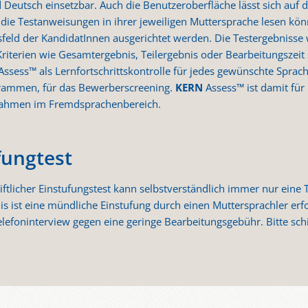
nd Deutsch einsetzbar. Auch die Benutzeroberfläche lässt sich au
n die Testanweisungen in ihrer jeweiligen Muttersprache lesen k
itsfeld der KandidatInnen ausgerichtet werden. Die Testergebnisse
terien wie Gesamtergebnis, Teilergebnis oder Bearbeitungszeit sor
Assess™ als Lernfortschrittskontrolle für jedes gewünschte Sprac
rammen, für das Bewerberscreening.
KERN
Assess™ ist damit für 
nahmen im Fremdsprachenbereich.
fungtest
hriftlicher Einstufungstest kann selbstverständlich immer nur ein
is ist eine mündliche Einstufung durch einen Muttersprachler erfo
lefoninterview gegen eine geringe Bearbeitungsgebühr. Bitte schi