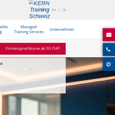
DE
EN
FR
elles
Managed
Unternehmen
g
Training Services
Firmensprachkurse ab 55 CHF!
™