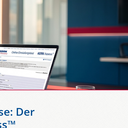
se: Der
ss™