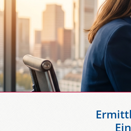
Ermitt
Ei