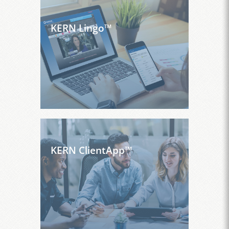
KERN Lingo™
KERN ClientApp™