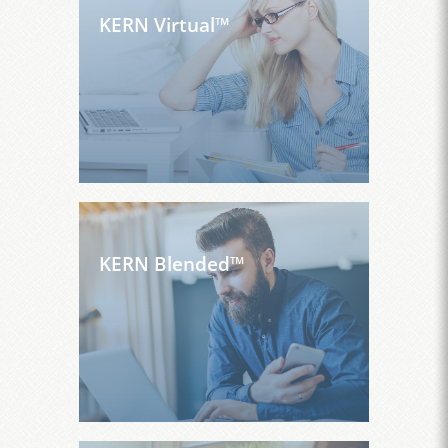
KERN Virtual™
KERN Blended™