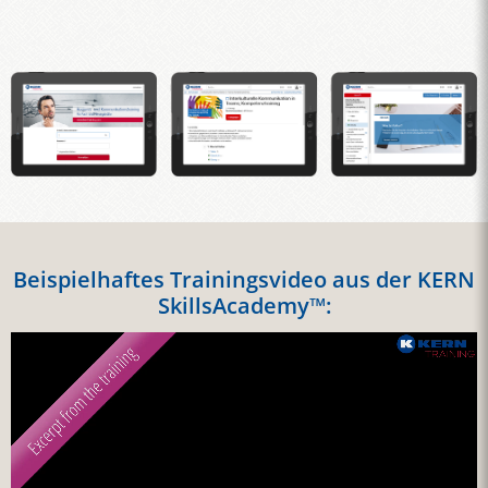
Beispielhaftes Trainingsvideo aus der KERN
SkillsAcademy™: