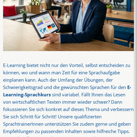
E-Learning bietet nicht nur den Vorteil, selbst entscheiden zu
können, wo und wann man Zeit für eine Sprachaufgabe
einplanen kann. Auch der Umfang der Übungen, der
Schwierigkeitsgrad und die gewünschten Sprachen für den
E-
Learning-Sprachkurs
sind variabel. Fällt Ihnen das Lesen
von wirtschaftlichen Texten immer wieder schwer? Dann
fokussieren Sie sich konkret auf dieses Thema und verbessern
Sie sich Schritt für Schritt! Unsere qualifizierten
SprachtrainerInnen unterstützen Sie zudem gerne und geben
Empfehlungen zu passenden Inhalten sowie hilfreiche Tipps.