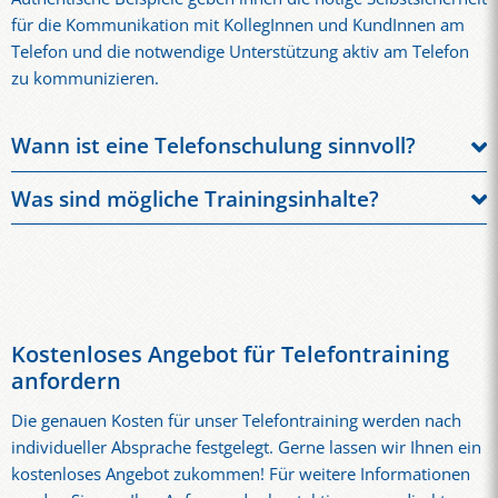
für die Kommunikation mit KollegInnen und KundInnen am
Telefon und die notwendige Unterstützung aktiv am Telefon
zu kommunizieren.
Wann ist eine Telefonschulung sinnvoll?
Telefonschulungen sind für viele Unternehmen und
Was sind mögliche Trainingsinhalte?
MitarbeiterInnen ein essenzieller Bestandteil ihrer
Wir konzentrieren uns auf "On-the-job Business Topics",
Weiterbildung. Doch wann ist der richtige Zeitpunkt, solch ein
damit Sie in der Lage sind, relevante Informationen präzise zu
Training in Anspruch zu nehmen?
vermitteln. Lernen Sie, wie Sie sich am Telefon eleganter
ausdrücken und Höflichkeitsformen für ein erfolgreiches
Eine kompetente und sichere Telefonkommunikation ist
Gespräch nutzen.
insbesondere für Mitarbeitende im Kundendienst, Vertrieb
Kostenloses Angebot für Telefontraining
oder am Empfang wichtig. Das
Sprachtraining
ist besonders
anfordern
Unsere Inhalte umfassen:
dann essenziell, wenn neue MitarbeiterInnen eingestellt
Die genauen Kosten für unser Telefontraining werden nach
werden, die regelmäßig telefonieren werden. Es dient dazu,
individueller Absprache festgelegt. Gerne lassen wir Ihnen ein
Fragestellung und Fragetechniken
sie optimal auf ihre telefonischen Aufgaben vorzubereiten.
kostenloses Angebot zukommen! Für weitere Informationen
Höflichkeitsformen für ein erfolgreiches Gespräch