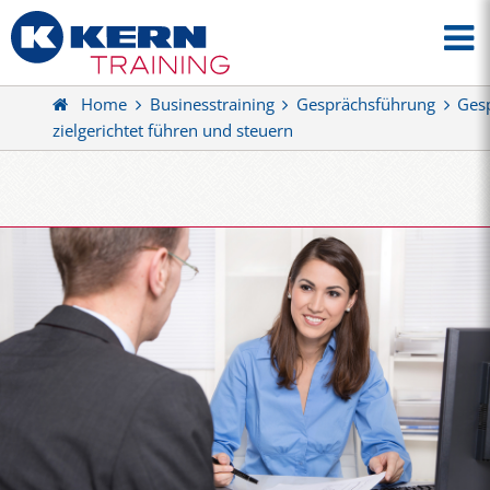
Home
Businesstraining
Gesprächsführung
Ges
zielgerichtet führen und steuern