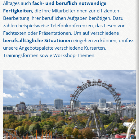
Alltages auch
fach- und beruflich notwendige
Fertigkeiten
, die Ihre MitarbeiterInnen zur effizienten
Bearbeitung ihrer beruflichen Aufgaben benötigen. Dazu
zählen beispielsweise Telefonkonferenzen, das Lesen von
Fachtexten oder Präsentationen. Um auf verschiedene
berufsalltägliche Situationen
eingehen zu können, umfasst
unsere Angebotspalette verschiedene Kursarten,
Trainingsformen sowie Workshop-Themen.