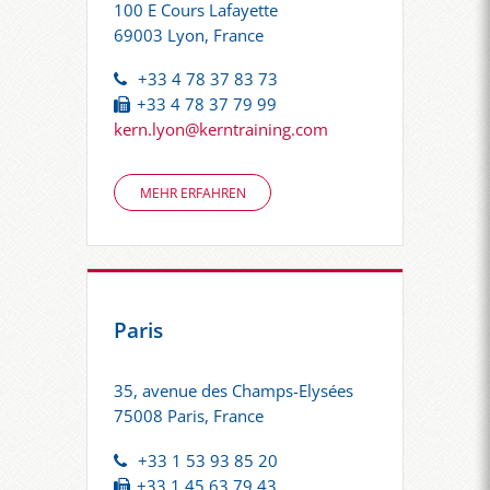
100 E Cours Lafayette
69003 Lyon, France
+33 4 78 37 83 73
+33 4 78 37 79 99
kern.lyon@kerntraining.com
MEHR ERFAHREN
Paris
35, avenue des Champs-Elysées
75008 Paris, France
+33 1 53 93 85 20
+33 1 45 63 79 43