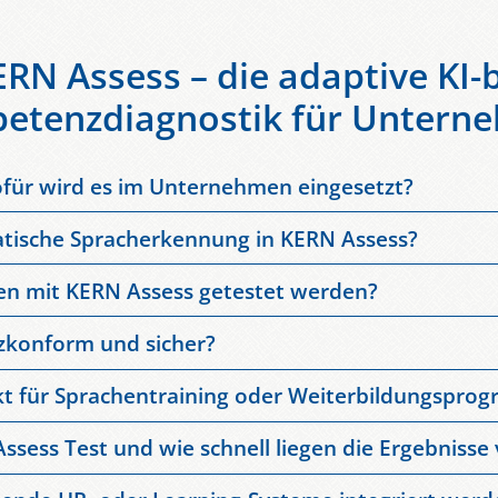
RN Assess – die adaptive KI-
etenzdiagnostik für Untern
für wird es im Unternehmen eingesetzt?
line-Assessment, das Sprachkompetenzen und Business-Skills präzi
atische Spracherkennung in KERN Assess?
tufungen für Sprachentraining, Personalentwicklung oder Recruit
nd schriftliche Antworten in Echtzeit mittels moderner Generativ
n mit KERN Assess getestet werden?
ussprache, Wortschatz und Kontextgenauigkeit – ohne manuelle
 in über 40 Sprachen prüfen und zusätzlich berufsspezifische Sk
zkonform und sicher?
on messen. Die Assessments lassen sich flexibel an Rollenprof
 verarbeitet und auf sicheren Servern in Deutschland oder der E
kt für Sprachentraining oder Weiterbildungspr
ds und nutzt ausschließlich verschlüsselte Übertragungswege.
en automatisch in individuelle Trainingspläne ein. Unternehmen 
ssess Test und wie schnell liegen die Ergebnisse 
training bis Blended Learning – basierend auf dem realen Kompe
ert zwischen 15 und 30 Minuten. Die Auswertung erfolgt KI-basie