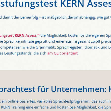
nstufungstest KERN Asse
d damit der Lernerfolg – ist maßgeblich davon abhängig, wie gut 
fungstest
KERN
Assess™
die Möglichkeit, kostenlos die eigenen S
die Sprachkenntnisse geprüft und einer aus insgesamt zwölf pra
hkompetenzen wie die Grammatik, Sprachregister, Idiomatik und L
res Leistungsstands, die sich
am GER orientiert
.
 Sprachtest für Unternehmen:
t ein online-basiertes, variables Sprachtestprogramm, das auch i
 KERN Training eine einfache und kostenlose Möglichkeit, die Sp