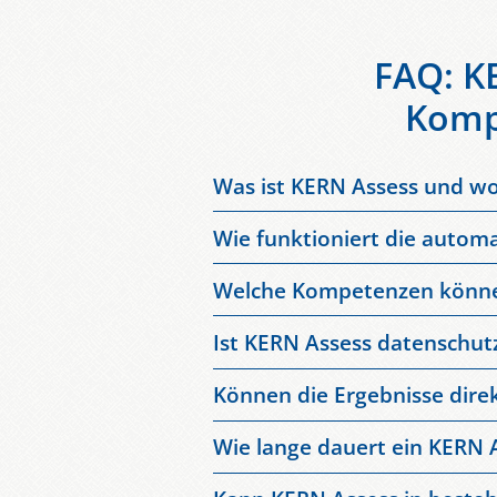
FAQ: KE
Komp
Was ist KERN Assess und wo
KERN Assess ist ein KI-gestütztes On
Wie funktioniert die autom
Unternehmen nutzen das Tool, um Eins
Die Plattform analysiert mündliche u
durchzuführen.
Welche Kompetenzen könne
Sprachlevel, Grammatikkompetenz, A
Unternehmen können Sprachkenntnisse
Ist KERN Assess datenschut
Schreiben oder KundInnenkommunikati
Ja. Alle Daten werden DSGVO-konform
Können die Ergebnisse dire
mit zertifizierten Sicherheitsstandar
Ja. Die Assessment-Ergebnisse fließ
Wie lange dauert ein KERN A
sowie passende Formate – von Einzel
Ein standardisiertes Assessment dau