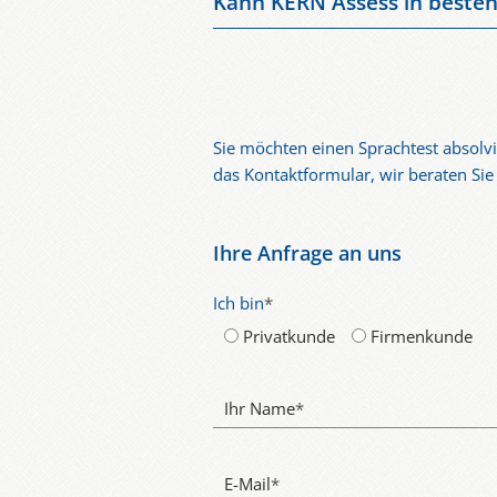
Kann KERN Assess in besteh
sodass Unternehmen sofort über bela
Ja. KERN Assess bietet flexible Int
Unternehmen können damit komplette
Sie möchten einen Sprachtest absolvi
das Kontaktformular, wir beraten Si
Ihre Anfrage an uns
Ich bin
*
Privatkunde
Firmenkunde
Ihr Name
*
E-Mail
*