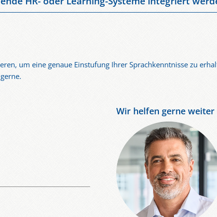
ende HR- oder Learning-Systeme integriert werd
stbare Ergebnisse verfügen und Entscheidungen treffen können.
egrationen per API sowie Anbindungen an Learning Management Sy
 Einstufungsprozesse automatisieren und zentral steuern.
eren, um eine genaue Einstufung Ihrer Sprachkenntnisse zu erhal
e gerne.
Wir helfen gerne weiter