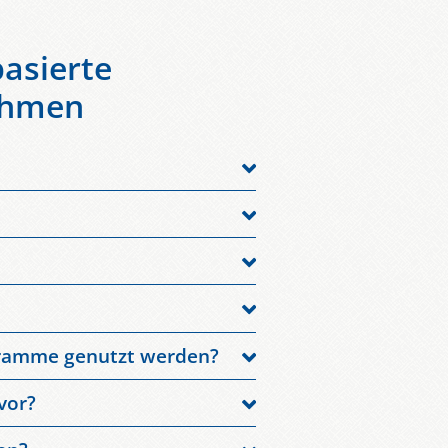
basierte
ehmen
se, schnell und objektiv misst.
ing effizient und skalierbar
e AI. Dabei erkennt das System
 Nachbearbeitung.
ills wie Präsentation, Verhandlung,
ile und Branchen anpassen.
U gehostet. KERN Training arbeitet
ogramme genutzt werden?
erhalten klare Handlungsempfehlungen
vor?
tenzstand der Mitarbeitenden.
rt innerhalb weniger Sekunden,