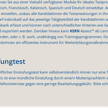
nnen Sie aus einer Vielzahl verfügbarer Module Ihr ideales Testpr
isch, Französisch, Italienisch, Spanisch und Deutsch einsetzbar. 
instellen, sodass alle KandidatInnen die Testanweisungen in ihr
 individuell auf das jeweilige Tätigkeitsfeld der KandidatInnen 
nbank erfasst und können nach unterschiedlichen Kriterien wie G
und exportiert werden. Darüber hinaus kann
KERN
Assess™ als Lernf
rden, oder z. B. auch, unabhängig von Trainingsprogrammen, fü
cklerInnen ein effizientes Instrument für Weiterbildungsmaßnah
fungtest
hriftlicher Einstufungstest kann selbstverständlich immer nur ein
is ist eine mündliche Einstufung durch eine/n MuttersprachlerIn e
lefoninterview gegen eine geringe Bearbeitungsgebühr. Bitte schi