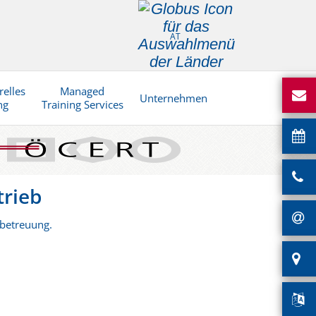
AT
relles
Managed
Unternehmen
ng
Training Services
trieb
nbetreuung.