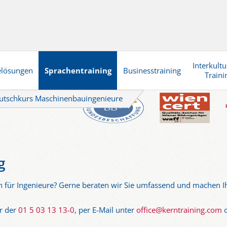
Interkultu
elösungen
Sprachentraining
Businesstraining
Traini
utschkurs Maschinenbauingenieure
g
n für Ingenieure? Gerne beraten wir Sie umfassend und machen 
er der
01 5 03 13 13-0
, per E-Mail unter
office@kerntraining.com
o