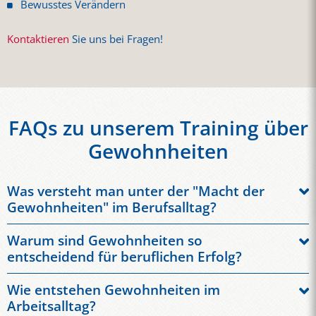
Bewusstes Verändern
Kontaktieren
Sie uns bei Fragen!
FAQs zu unserem Training über
Gewohnheiten
Was versteht man unter der "Macht der
Gewohnheiten" im Berufsalltag?
Die "Macht der Gewohnheiten" beschreibt, wie stark
Warum sind Gewohnheiten so
wiederkehrende Handlungen unser Verhalten, unsere
entscheidend für beruflichen Erfolg?
Entscheidungen und unsere Produktivität beeinflussen. Im
Gewohnheiten bestimmen einen großen Teil unseres
Berufsalltag entstehen viele Abläufe automatisch – von der
Wie entstehen Gewohnheiten im
täglichen Handelns. Studien zeigen, dass ein erheblicher Anteil
Art, wie wir E-Mails beantworten, bis hin zur Organisation
Arbeitsalltag?
unserer Entscheidungen auf automatisierten Routinen basiert.