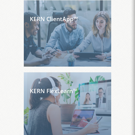
KERN ClientApp™
KERN FlexLearn™