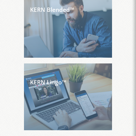
KERN Blended™
KERN Lingo™