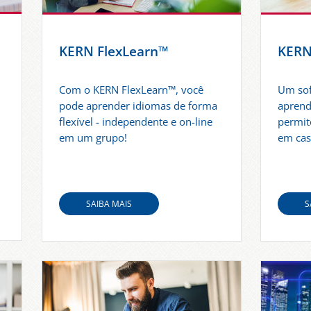
KERN FlexLearn™
KERN
Com o KERN FlexLearn™, você
Um sof
pode aprender idiomas de forma
aprend
flexível - independente e on-line
permit
em um grupo!
em cas
SAIBA MAIS
S