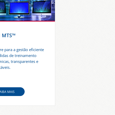
N MTS™
re para a gestão eficiente
idas de treinamento
icas, transparentes e
táveis.
AIBA MAIS