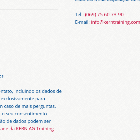
Tel.:
(069) 75 60 73-90
E-mail:
info@kerntraining.co
os.
tato, incluindo os dados de
a exclusivamente para
em caso de mais perguntas.
 o seu consentimento.
ção de dados podem ser
idade da KERN AG Training
.