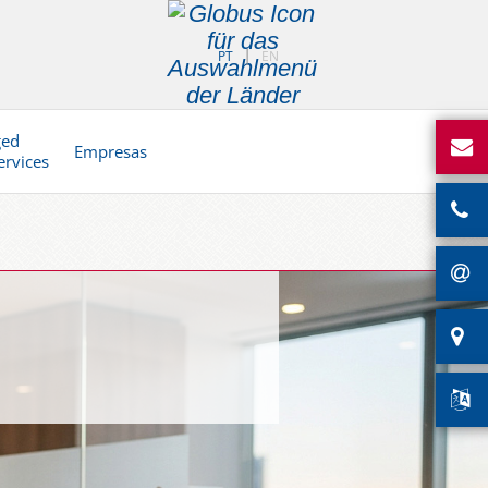
PT
EN
ged
Empresas
ervices