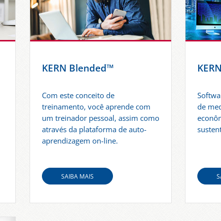
KERN Blended™
KER
Com este conceito de
Softwa
treinamento, você aprende com
de med
um treinador pessoal, assim como
econôm
através da plataforma de auto-
susten
aprendizagem on-line.
SAIBA MAIS
S