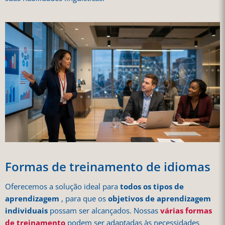
Formas de treinamento de idiomas
Oferecemos a solução ideal para
todos os tipos de
aprendizagem
, para que os
objetivos de aprendizagem
individuais
possam ser alcançados. Nossas
várias formas
de treinamento
podem ser adaptadas às necessidades