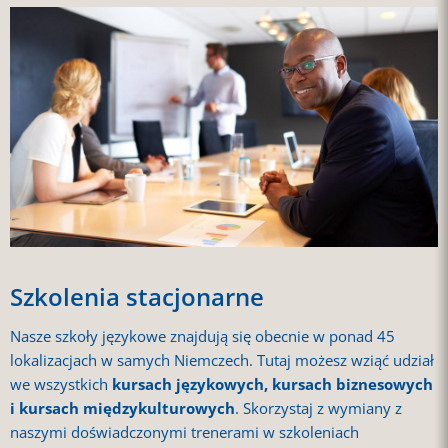
Szkolenia stacjonarne
Nasze szkoły językowe znajdują się obecnie w ponad 45
lokalizacjach w samych Niemczech. Tutaj możesz wziąć udział
we wszystkich
kursach językowych, kursach biznesowych
i kursach międzykulturowych
. Skorzystaj z wymiany z
naszymi doświadczonymi trenerami w szkoleniach