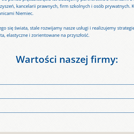
zyszeń, kancelarii prawnych, firm szkolnych i osób prywatnych.
anicami Niemiec.
o się świata, stale rozwijamy nasze usługi i realizujemy strate
nta, elastyczne i zorientowane na przyszłość.
Wartości naszej firmy:
ych klientów, słuchamy ich i doradzamy im kompleksowo. Jesteśmy
ój zawodowy i osobisty naszych pracowników i chętnie współp
łne zadowolenie naszych klientów. Stosowanie najnowszych ś
orientowanymi na postęp technologiczny Jest to wspierane przez 
 interesie naszych klientów, dostawców i pracowników. Jako nie
ć.