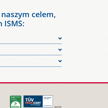
t naszym celem,
h ISMS:
 oraz chronione przed
celu zgodności z wymogami
erami współpracującymi, a także w
czeniem.