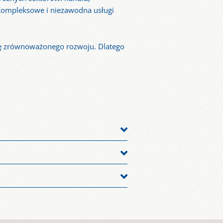
 Kompleksowe i niezawodna usługi
gię zrównoważonego rozwoju. Dlatego
 uczciwi, tolerancyjni i wychodzimy
racujemy z naszymi dostawcami
rodków pomocniczych pomaga nam
ciągłe doskonalenie naszego systemu
zależna firma rodzinna chcemy