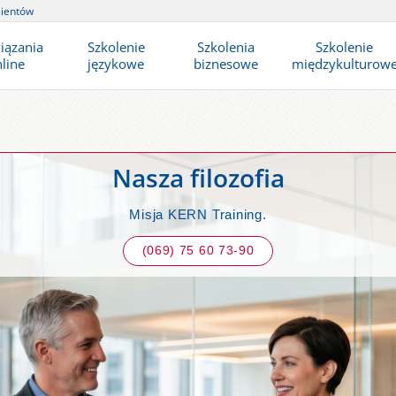
lientów
iązania
Szkolenie
Szkolenia
Szkolenie
line
językowe
biznesowe
międzykulturow
Nasza filozofia
Misja KERN Training.
(069) 75 60 73-90