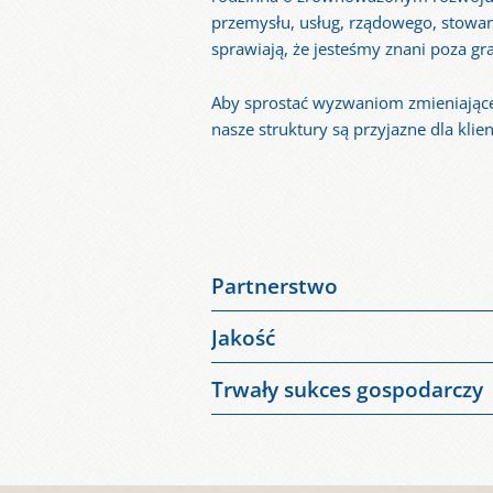
przemysłu, usług, rządowego, stowar
sprawiają, że jesteśmy znani poza gr
Aby sprostać wyzwaniom zmieniająceg
nasze struktury są przyjazne dla klie
Partnerstwo
Myślimy i działamy w interesie nasz
Jakość
klientom naprzeciw. Promujemy rozw
Naszym podstawowym celem jest pe
długoterminowo i przyszłościowo.
Trwały sukces gospodarczy
optymalizować nasze finanse i być z
Dążymy do silnej pozycji rynkowej w
zarządzania jakością.
zachować i rozwijać własną tożsamoś