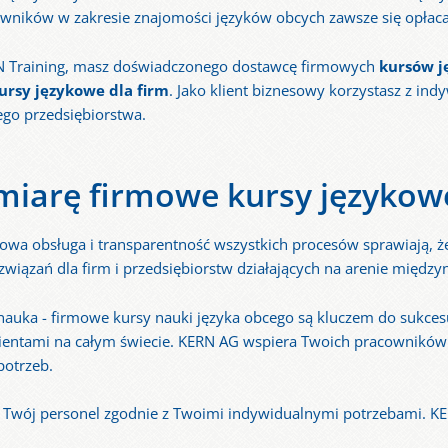
owników w zakresie znajomości języków obcych zawsze się opłaca
RN Training, masz doświadczonego dostawcę firmowych
kursów 
ursy językowe dla firm
. Jako klient biznesowy korzystasz z ind
go przedsiębiorstwa.
 miarę firmowe kursy językow
owa obsługa i transparentność wszystkich procesów sprawiają, 
ozwiązań dla firm i przedsiębiorstw działających na arenie międz
nauka - firmowe kursy nauki języka obcego są kluczem do sukces
entami na całym świecie. KERN AG wspiera Twoich pracowników w
potrzeb.
 i Twój personel zgodnie z Twoimi indywidualnymi potrzebami. KE