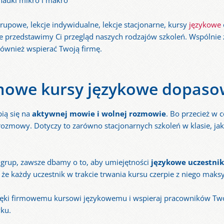
nauki mikro i makro
 grupowe, lekcje indywidualne, lekcje stacjonarne, kursy
językowe
nie przedstawimy Ci przegląd naszych rodzajów szkoleń. Wspólni
również wspierać Twoją firmę.
rmowe kursy językowe dopaso
ią się na
aktywnej mowie i wolnej rozmowie
. Bo przecież w
 rozmowy. Dotyczy to zarówno stacjonarnych szkoleń w klasie, jak
 grup, zawsze dbamy o to, aby umiejętności
językowe uczestni
 każdy uczestnik w trakcie trwania kursu czerpie z niego maks
dzięki firmowemu kursowi językowemu i wspieraj pracowników Tw
ku.