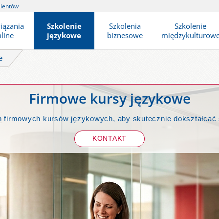
lientów
iązania
Szkolenie
Szkolenia
Szkolenie
line
językowe
biznesowe
międzykulturow
e
Firmowe kursy językowe
h firmowych kursów językowych, aby skutecznie dokształcać
KONTAKT